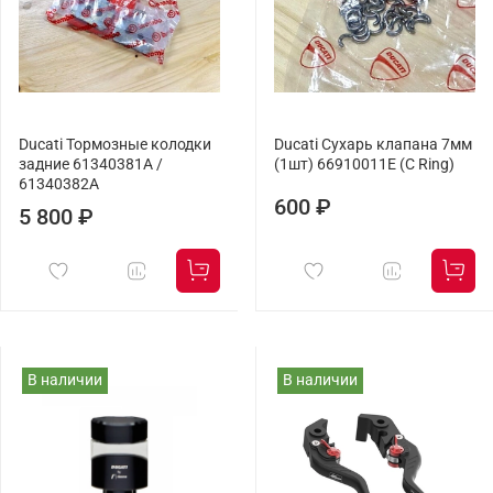
Ducati Тормозные колодки
Ducati Сухарь клапана 7мм
задние 61340381A /
(1шт) 66910011E (C Ring)
61340382A
600 ₽
5 800 ₽
В наличии
В наличии