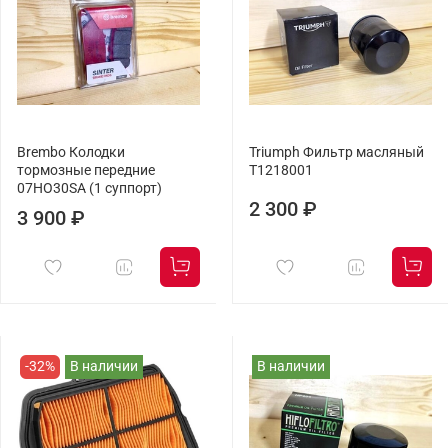
Brembo Колодки
Triumph Фильтр масляный
тормозные передние
T1218001
07HO30SA (1 суппорт)
2 300 ₽
3 900 ₽
-32%
В наличии
В наличии