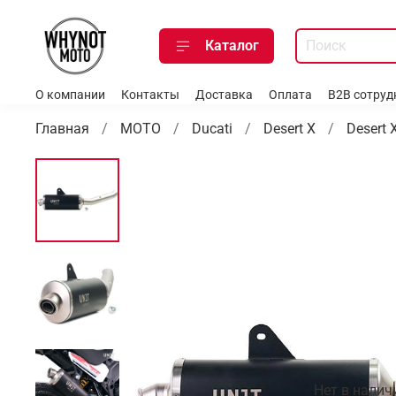
Каталог
О компании
Контакты
Доставка
Оплата
B2B сотруд
Главная
МОТО
Ducati
Desert X
Desert X
Нет в налич