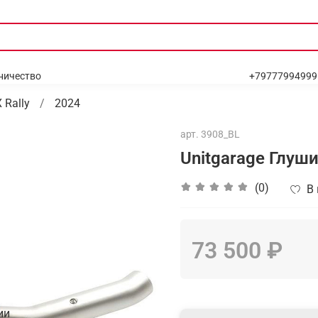
ничество
+79777994999
 Rally
2024
арт.
3908_BL
Unitgarage Глуш
(0)
В
73 500 ₽
ии