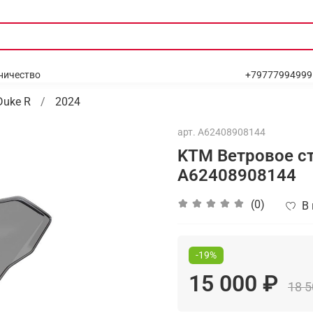
ничество
+79777994999
Duke R
2024
арт.
A62408908144
KTM Ветровое ст
A62408908144
(0)
В
-19%
15 000 ₽
18 5