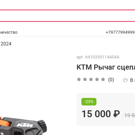
ничество
+79777994999
2024
арт.
6410293114404A
KTM Рычаг сцеп
(0)
В
-23%
15 000 ₽
19 5