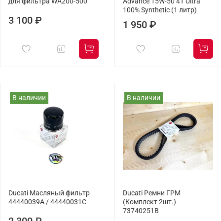
для фильтра WA200-500
Advance 15W-50 4T Ultra
100% Synthetic (1 литр)
3 100 ₽
1 950 ₽
В наличии
В наличии
Ducati Масляный фильтр
Ducati Ремни ГРМ
44440039A / 44440031C
(Комплект 2шт.)
73740251B