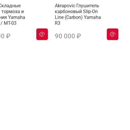
 Складные
Akrapovic Глушитель
 тормоза и
карбоновый Slip-On
ния Yamaha
Line (Carbon) Yamaha
 / MT-03
R3
00 ₽
90 000 ₽