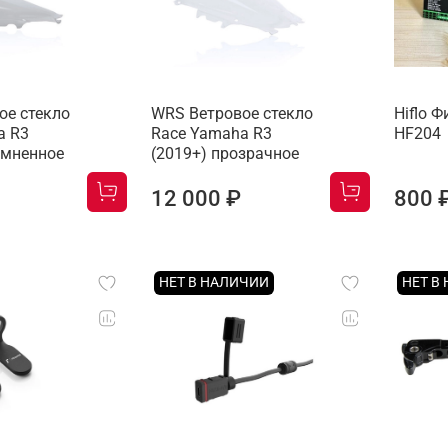
ое стекло
WRS Ветровое стекло
Hiflo 
a R3
Race Yamaha R3
HF204
емненное
(2019+) прозрачное
12 000 ₽
800 
НЕТ В НАЛИЧИИ
НЕТ В