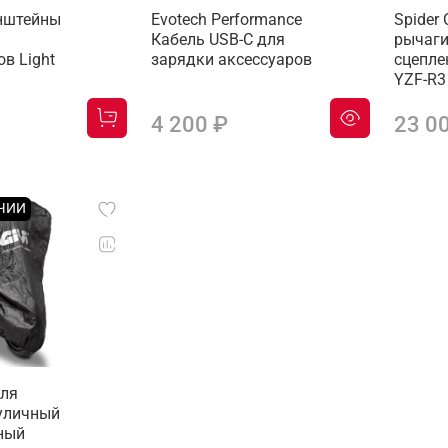
нштейны
Evotech Performance
Spider
Кабель USB-C для
рычаги
в Light
зарядки аксессуаров
сцепле
YZF-R3
4 200 ₽
23 0
ИЧИИ
для
уличный
ный