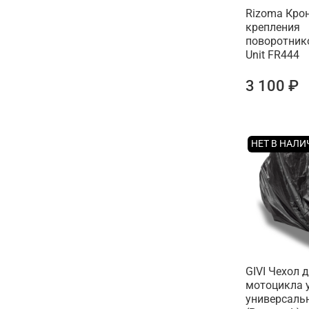
Rizoma Кро
крепления
поворотнико
Unit FR444
3 100 ₽
НЕТ В НАЛ
GIVI Чехол 
мотоцикла 
универсаль