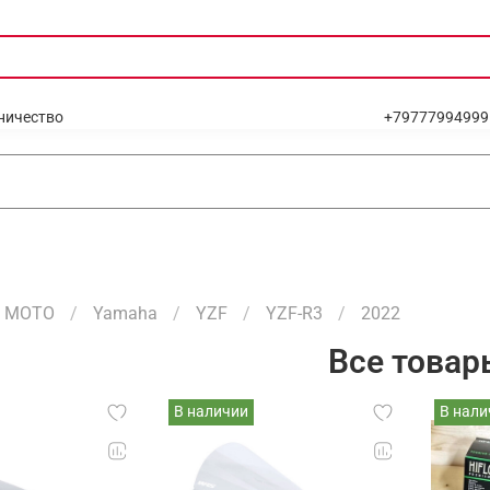
ничество
+79777994999
МОТО
Yamaha
YZF
YZF-R3
2022
Все товар
В наличии
В нали