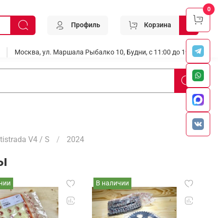
0
Профиль
Корзина
0
Москва, ул. Маршала Рыбалко 10, Будни, с 11:00 до 19:00
tistrada V4 / S
2024
ы
чии
В наличии