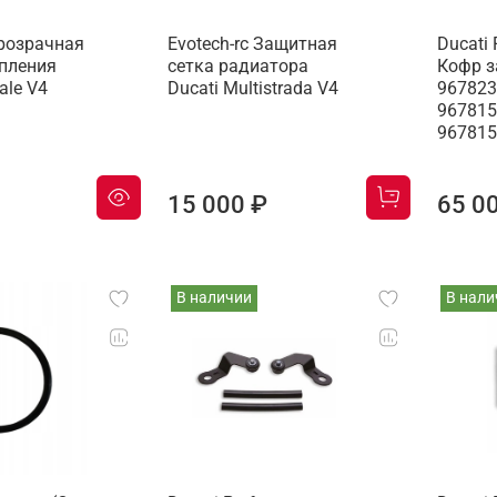
Прозрачная
Evotech-rc Защитная
Ducati
пления
сетка радиатора
Кофр з
ale V4
Ducati Multistrada V4
967823
967815
96781
15 000 ₽
65 0
В наличии
В нали