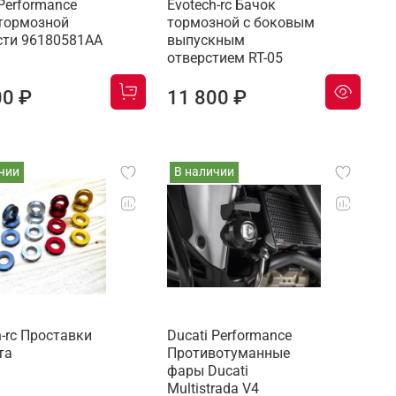
 Performance
Evotech-rc Бачок
тормозной
тормозной с боковым
ти 96180581AA
выпускным
отверстием RT-05
00 ₽
11 800 ₽
чии
В наличии
h-rc Проставки
Ducati Performance
та
Противотуманные
фары Ducati
Multistrada V4