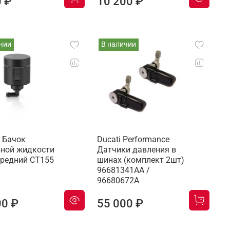
0 ₽
10 200 ₽
чии
В наличии
 Бачок
Ducati Performance
ной жидкости
Датчики давления в
средний CT155
шинах (комплект 2шт)
96681341AA /
96680672A
00 ₽
55 000 ₽