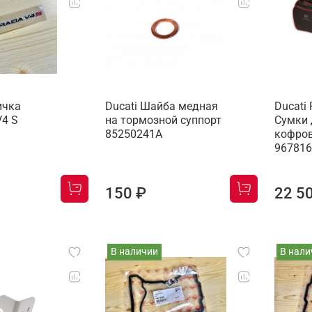
ичка
Ducati Шайба медная
Ducati
V4 S
на тормозной суппорт
Сумки 
85250241A
кофров
96781
150 ₽
22 5
В наличии
В нали