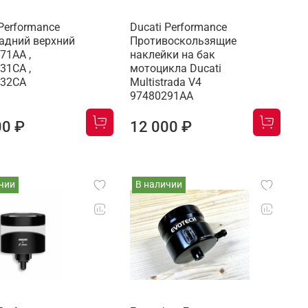
 Performance
Ducati Performance
адний верхний
Противоскользящие
71AA ,
наклейки на бак
31CA ,
мотоцикла Ducati
532CA
Multistrada V4
97480291AA
00 ₽
12 000 ₽
чии
В наличии