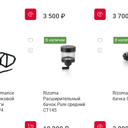
3 500 ₽
3 70
В наличии
В нали
ormance
Rizoma
Rizoma
оковой
Расширительный
бачка 
ги
бачок Pure средний
V4
CT145