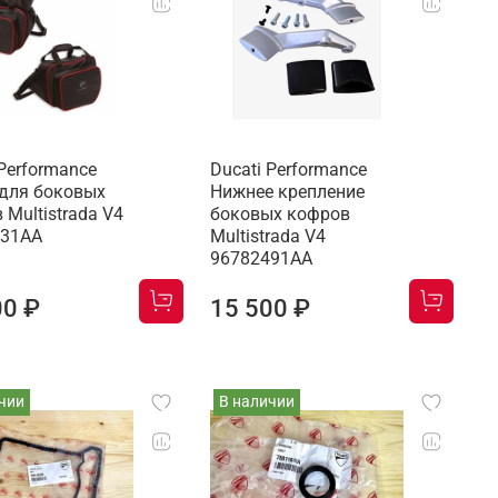
 Performance
Ducati Performance
для боковых
Нижнее крепление
 Multistrada V4
боковых кофров
631AA
Multistrada V4
96782491AA
00 ₽
15 500 ₽
чии
В наличии