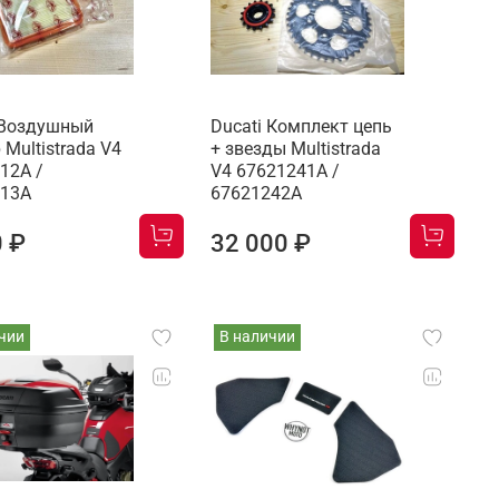
 Воздушный
Ducati Комплект цепь
 Multistrada V4
+ звезды Multistrada
12A /
V4 67621241A /
713A
67621242A
0 ₽
32 000 ₽
чии
В наличии