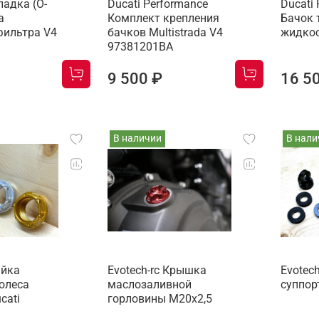
ладка (O-
Ducati Performance
Ducati
а
Комплект крепления
Бачок 
фильтра V4
бачков Multistrada V4
жидкос
97381201BA
9 500 ₽
16 5
В наличии
В нали
айка
Evotech-rc Крышка
Evotec
олеса
маслозаливной
суппор
cati
горловины M20х2,5