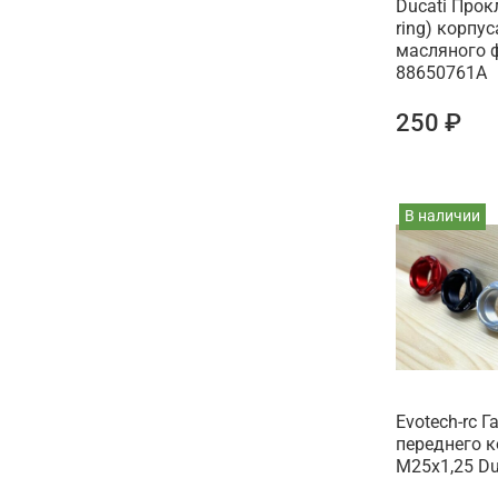
Ducati Прок
ring) корпус
масляного 
88650761A
250 ₽
В наличии
Evotech-rc Г
переднего к
М25x1,25 Du