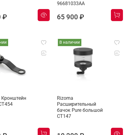
96681033AA
0 ₽
65 900 ₽
чии
В наличии
 Кронштейн
Rizoma
CT454
Расширительный
бачок Pure большой
CT147