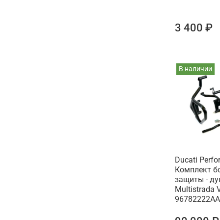
3 400 ₽
В наличии
Ducati Perf
Комплект б
защиты - ду
Multistrada 
96782222AA