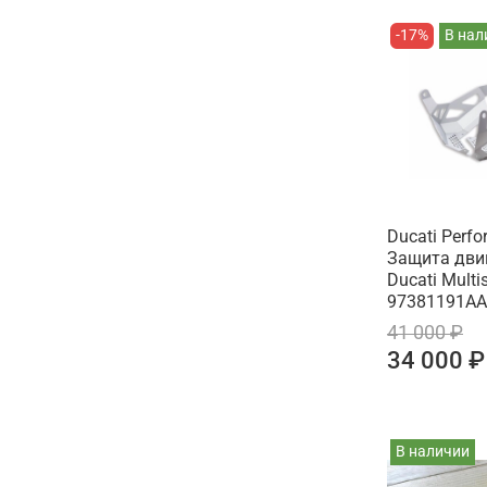
-17%
В нал
Ducati Perf
Защита дви
Ducati Multi
97381191AA
41 000 ₽
34 000 ₽
В наличии