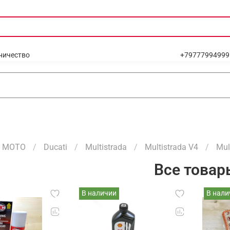
ничество
+79777994999
МОТО
Ducati
Multistrada
Multistrada V4
Mul
Все товар
В наличии
В нали