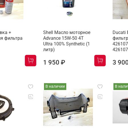
вка +
Shell Масло моторное
Ducati
ля фильтра
Advance 15W-50 4T
фильтр
Ultra 100% Synthetic (1
426107
литр)
42610
1 950 ₽
3 90
В наличии
В нали