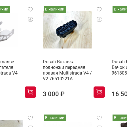
ичии
В наличии
В нали
ormance
Ducati Вставка
Ducati
гателя
подножки передняя
Бачок 
strada V4
правая Multistrada V4 /
96180
V2 76510221A
3 000 ₽
16 5
В наличии
В нали