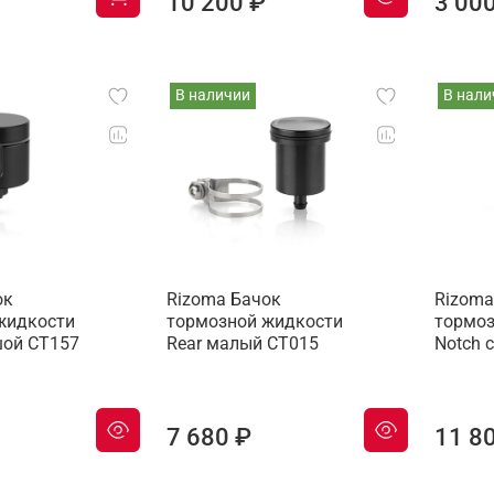
10 200 ₽
3 00
В наличии
В нали
ок
Rizoma Бачок
Rizoma
жидкости
тормозной жидкости
тормоз
ой CT157
Rear малый CT015
Notch 
7 680 ₽
11 8