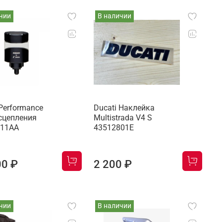
чии
В наличии
 Performance
Ducati Наклейка
сцепления
Multistrada V4 S
511AA
43512801E
00 ₽
2 200 ₽
чии
В наличии