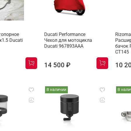
Cтопорное
Ducati Performance
Rizoma
1.5 Ducati
Чехол для мотоцикла
Расшир
Ducati 967893AAA
бачок 
CT145
14 500 ₽
10 2
В наличии
В нали