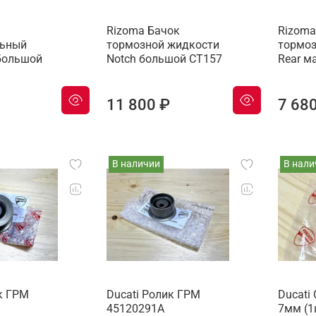
Rizoma Бачок
Rizoma
ьный
тормозной жидкости
тормоз
большой
Notch большой CT157
Rear м
11 800 ₽
7 68
В наличии
В нали
к ГРМ
Ducati Ролик ГРМ
Ducati
45120291A
7мм (1