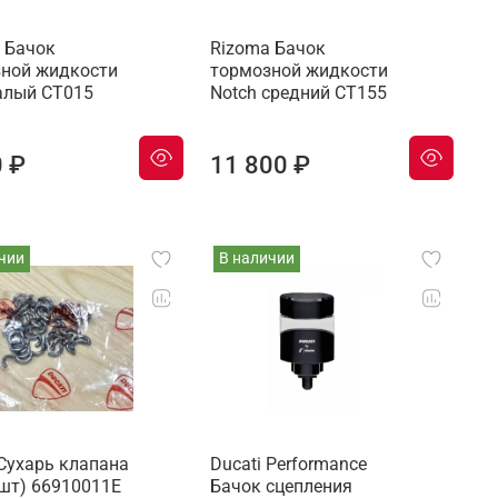
 Бачок
Rizoma Бачок
ной жидкости
тормозной жидкости
алый CT015
Notch средний CT155
0 ₽
11 800 ₽
чии
В наличии
 Сухарь клапана
Ducati Performance
шт) 66910011E
Бачок сцепления