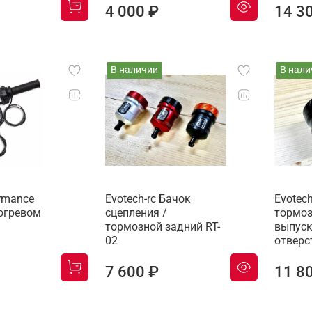
4 000 ₽
14 3
В наличии
В нали
ormance
Evotech-rc Бачок
Evotech
догревом
сцепления /
тормоз
/
тормозной задний RT-
выпус
02
отверс
7 600 ₽
11 8