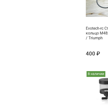
Evotech-rc 
кольцо M48x
/ Triumph
400 ₽
В наличии