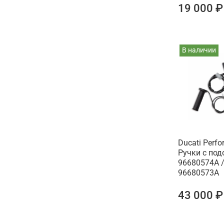
19 000 ₽
В наличии
Ducati Perf
Ручки с по
96680574A 
96680573A
43 000 ₽