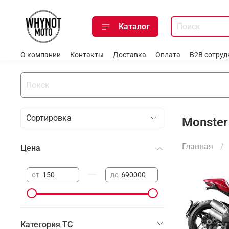
Каталог
О компании
Контакты
Доставка
Оплата
B2B сотруд
Monster
Главная
Цена
—
от
до
Категория ТС