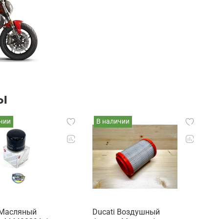
ы
чии
В наличии
 Масляный
Ducati Воздушный