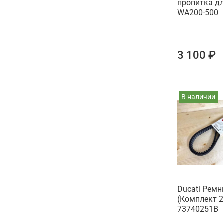
пропитка д
WA200-500
3 100 ₽
В наличии
Ducati Рем
(Комплект 2
73740251B