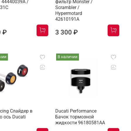
 44440039A /
фильтр Monster /
031C
Scrambler /
Hypermotard
42610191A
0 ₽
3 300 ₽
чии
В наличии
cing Слайдер в
Ducati Performance
 ось Ducati
Бачок тормозной
жидкости 96180581AA