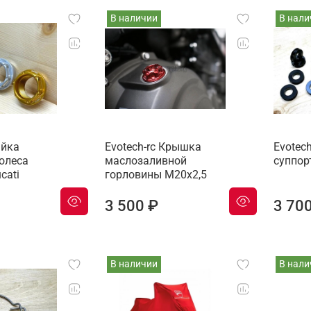
В наличии
В нали
айка
Evotech-rc Крышка
Evotec
олеса
маслозаливной
суппор
cati
горловины M20х2,5
3 500 ₽
3 70
В наличии
В нали