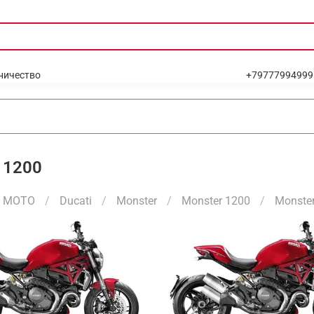
ничество
+79777994999
 1200
МОТО
Ducati
Monster
Monster 1200
Monste