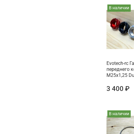
В наличии
Evotech-rc Г
переднего к
М25x1,25 Du
3 400 ₽
В наличии