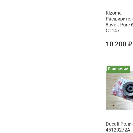
Rizoma
Расширител
бачок Pure 
CT147
10 200 ₽
В наличии
Ducati Роли
45120272A