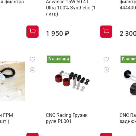
ля фильтра
Advance 15W-50 4T
фильтр
Ultra 100% Synthetic (1
44440
литр)
1 950 ₽
2 30
В наличии
В нали
ни ГРМ
CNC Racing Грузик
CNC Ra
шт.)
руля PL001
заднюю