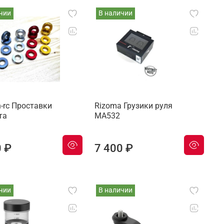
чии
В наличии
h-rc Проставки
Rizoma Грузики руля
та
MA532
0 ₽
7 400 ₽
чии
В наличии