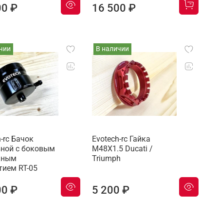
00 ₽
16 500 ₽
чии
В наличии
-rc Бачок
Evotech-rc Гайка
ной с боковым
M48X1.5 Ducati /
кным
Triumph
тием RT-05
00 ₽
5 200 ₽