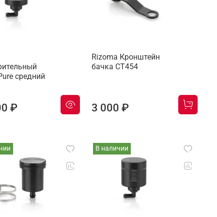
Rizoma Кронштейн
ительный
бачка CT454
Pure средний
00 ₽
3 000 ₽
чии
В наличии