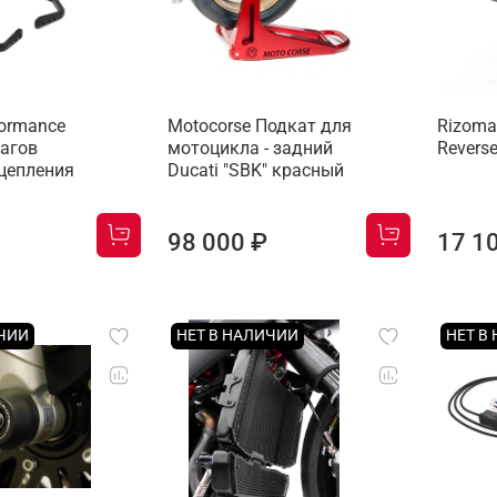
formance
Motocorse Подкат для
Rizoma
агов
мотоцикла - задний
Revers
сцепления
Ducati "SBK" красный
98 000 ₽
17 1
ИЧИИ
НЕТ В НАЛИЧИИ
НЕТ В