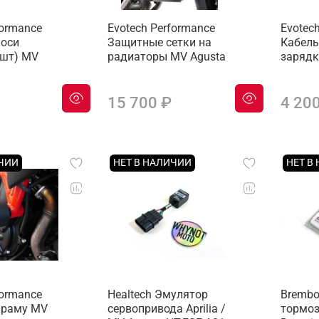
formance
Evotech Performance
Evotec
 оси
Защитные сетки на
Кабель
2шт) MV
радиаторы MV Agusta
зарядк
15 700 ₽
4 20
ИЧИИ
НЕТ В НАЛИЧИИ
НЕТ В
formance
Healtech Эмулятор
Brembo
 раму MV
сервопривода Aprilia /
тормоз