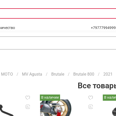
ничество
+79777994999
МОТО
MV Agusta
Brutale
Brutale 800
2021
Все товар
В наличии
В нали