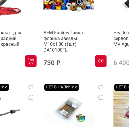
одкат для
AEM Factory Гайка
Healte
 задний
фланца звезды
сервопр
" красный
M10x1,00 (1шт)
MV Agu
DA10100FL
730 ₽
6 40
ИЧИИ
НЕТ В НАЛИЧИИ
НЕТ В