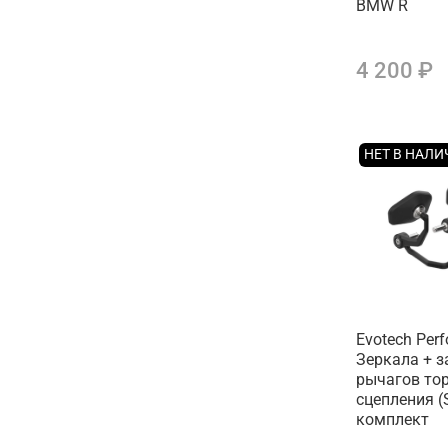
BMW R
4 200 ₽
НЕТ В НАЛ
Evotech Per
Зеркала + 
рычагов то
сцепления (
комплект