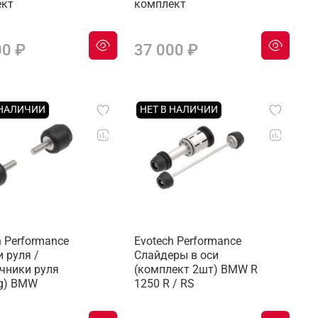
ект
комплект
00 ₽
37 000 ₽
 НАЛИЧИИ
НЕТ В НАЛИЧИИ
h Performance
Evotech Performance
и руля /
Слайдеры в оси
чники руля
(комплект 2шт) BMW R
ng) BMW
1250 R / RS