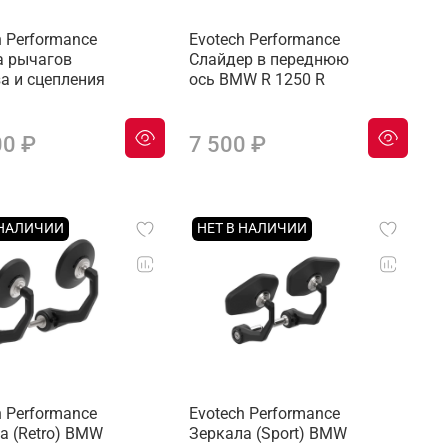
h Performance
Evotech Performance
 рычагов
Слайдер в переднюю
а и сцепления
ось BMW R 1250 R
00 ₽
7 500 ₽
 НАЛИЧИИ
НЕТ В НАЛИЧИИ
h Performance
Evotech Performance
а (Retro) BMW
Зеркала (Sport) BMW