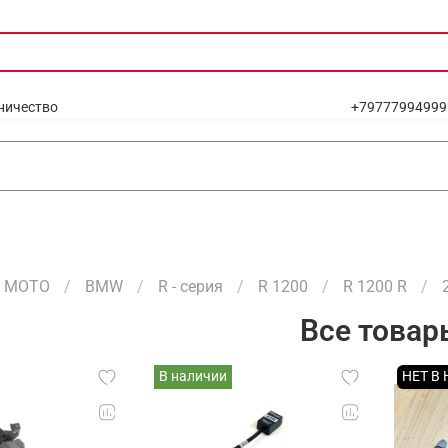
ничество
+79777994999
МОТО
BMW
R - серия
R 1200
R 1200 R
Все товар
В наличии
НЕТ В