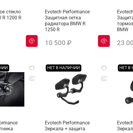
ое стекло
Evotech Performance
Evotec
 R 1200 R
Защитная сетка
Защита
радиатора BMW R
тормоз
1250 R
BMW
10 500 ₽
23 0
ИЧИИ
НЕТ В НАЛИЧИИ
НЕТ В
formance
Evotech Performance
Evotec
тника
Зеркала + защита
Зеркал