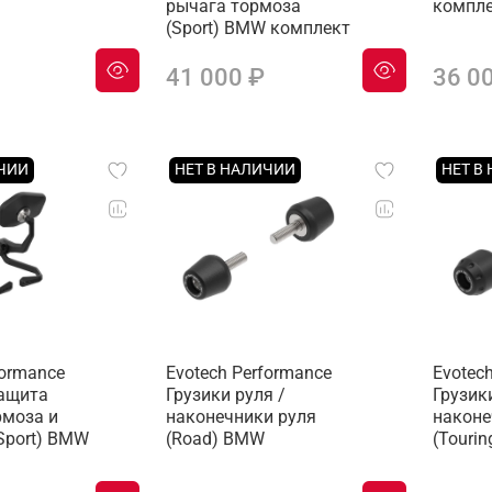
рычага тормоза
компл
(Sport) BMW комплект
41 000 ₽
36 0
ИЧИИ
НЕТ В НАЛИЧИИ
НЕТ В
formance
Evotech Performance
Evotec
защита
Грузики руля /
Грузик
рмоза и
наконечники руля
наконе
Sport) BMW
(Road) BMW
(Touri