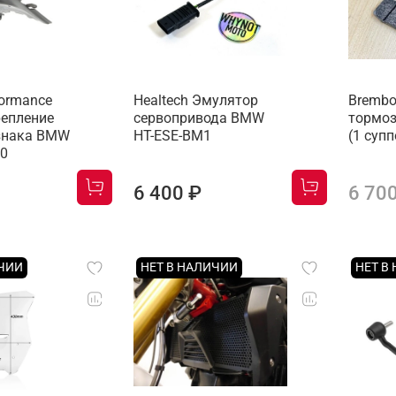
formance
Healtech Эмулятор
Brembo
репление
сервопривода BMW
тормо
знака BMW
HT-ESE-BM1
(1 супп
00
6 400 ₽
6 70
ИЧИИ
НЕТ В НАЛИЧИИ
НЕТ В