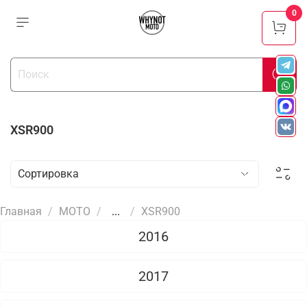
0
XSR900
Главная
МОТО
...
XSR900
2016
2017