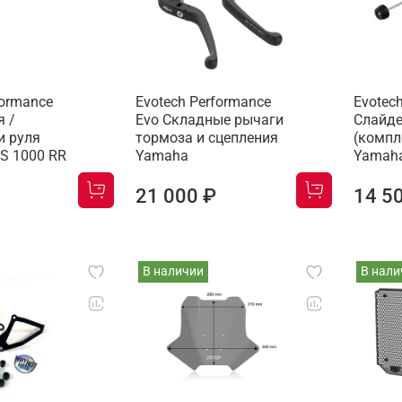
formance
Evotech Performance
Evotec
я /
Evo Складные рычаги
Слайде
и руля
тормоза и сцепления
(компл
S 1000 RR
Yamaha
Yamaha
21 000 ₽
14 5
В наличии
В нали