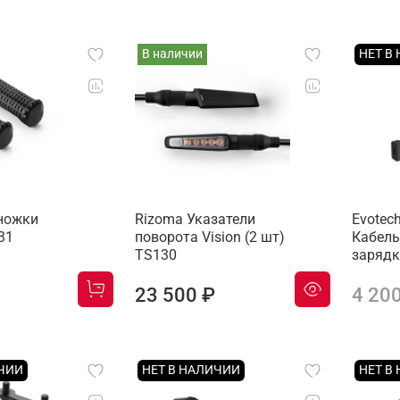
В наличии
НЕТ В
ножки
Rizoma Указатели
Evotec
31
поворота Vision (2 шт)
Кабель
TS130
зарядк
23 500 ₽
4 20
ИЧИИ
НЕТ В НАЛИЧИИ
НЕТ В