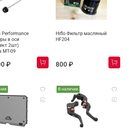
h Performance
Hiflo Фильтр масляный
ры в оси
HF204
ект 2шт)
 MT-09
00 ₽
800 ₽
чии
В наличии