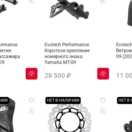
formance
Evotech Performance
Evotec
нятия
Короткое крепление
Ветров
ассажира
номерного знака
09 (20
09
Yamaha MT-09
28 500 ₽
11 0
ИЧИИ
НЕТ В НАЛИЧИИ
НЕТ В