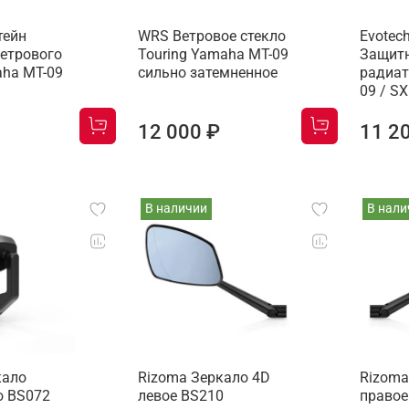
тейн
WRS Ветровое стекло
Evotec
ветрового
Touring Yamaha MT-09
Защитн
aha MT-09
сильно затемненное
радиат
09 / S
12 000 ₽
11 2
В наличии
В нали
кало
Rizoma Зеркало 4D
Rizoma
ro BS072
левое BS210
правое