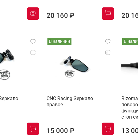
20 160 ₽
20 1
В наличии
В нали
 Зеркало
CNC Racing Зеркало
Rizoma
правое
поворо
функци
стоп-с
15 000 ₽
13 0