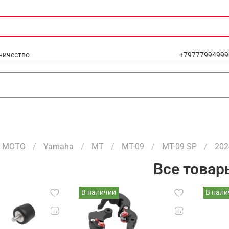
ничество
+79777994999
МОТО
Yamaha
MT
MT-09
MT-09 SP
202
Все товар
В наличии
В нали