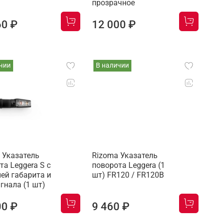
прозрачное
60 ₽
12 000 ₽
чии
В наличии
 Указатель
Rizoma Указатель
та Leggera S с
поворота Leggera (1
ей габарита и
шт) FR120 / FR120B
игнала (1 шт)
00 ₽
9 460 ₽