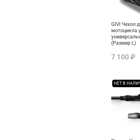
GIVI Чехол 
мотоцикла 
универсаль
(Размер L)
7 100 ₽
НЕТ В НАЛ