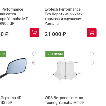
h Performance
Evotech Performance
ая сетка
Evo Короткие рычаги
ора Yamaha MT-
тормоза и сцепления
XR900 GP
Yamaha
00 ₽
21 000 ₽
чии
В наличии
 Зеркало 4D
WRS Ветровое стекло
 BS209
Touring Yamaha MT-09