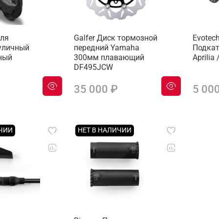
для
Galfer Диск тормозной
Evotec
уличный
передний Yamaha
Подкат
ный
300мм плавающий
Aprilia
DF495JCW
35 000 ₽
5 00
ИЧИИ
НЕТ В НАЛИЧИИ