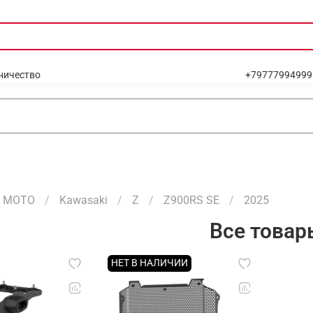
ничество
+79777994999
МОТО
Kawasaki
Z
Z900RS SE
2025
Все товар
НЕТ В НАЛИЧИИ