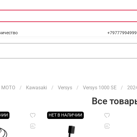
ничество
+79777994999
МОТО
Kawasaki
Versys
Versys 1000 SE
202
Все товар
ИЧИИ
НЕТ В НАЛИЧИИ