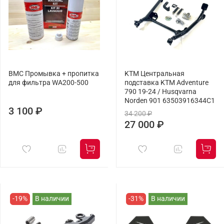
BMC Промывка + пропитка
KTM Центральная
для фильтра WA200-500
подставка KTM Adventure
790 19-24 / Husqvarna
Norden 901 63503916344C1
3 100 ₽
34 200 ₽
27 000 ₽
-19%
В наличии
-31%
В наличии