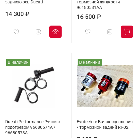
заднюю ось Ducati
тормозной жидкости
96180581AA
14 300 ₽
16 500 ₽
В наличии
В наличии
Ducati Performance Ручки с
Evotech-rc Бачок сцепления
подогревом 96680574A /
/ тормозной задний RT-02
96680573A