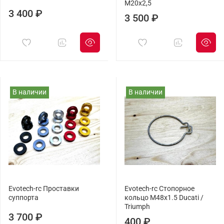
M20х2,5
3 400 ₽
3 500 ₽
В наличии
В наличии
Evotech-rc Проставки
Evotech-rc Cтопорное
суппорта
кольцо M48x1.5 Ducati /
Triumph
3 700 ₽
400 ₽