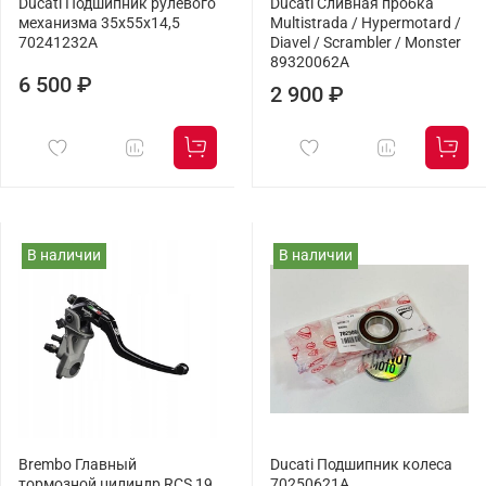
Ducati Подшипник рулевого
Ducati Сливная пробка
механизма 35x55x14,5
Multistrada / Hypermotard /
70241232A
Diavel / Scrambler / Monster
89320062A
6 500 ₽
2 900 ₽
В наличии
В наличии
Brembo Главный
Ducati Подшипник колеса
тормозной цилиндр RCS 19
70250621A