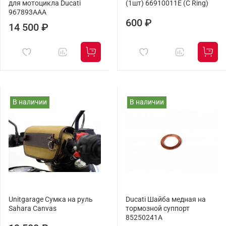
для мотоцикла Ducati
(1шт) 66910011E (C Ring)
967893AAA
600 ₽
14 500 ₽
В наличии
В наличии
Unitgarage Сумка на руль
Ducati Шайба медная на
Sahara Canvas
тормозной суппорт
85250241A