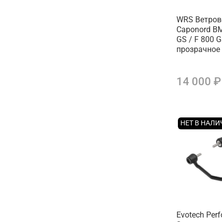
WRS Ветров
Caponord B
GS / F 800 
прозрачное
14 000 ₽
НЕТ В НАЛ
Evotech Per