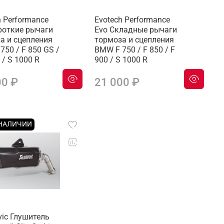
h Performance
Evotech Performance
роткие рычаги
Evo Складные рычаги
а и сцепления
тормоза и сцепления
750 / F 850 GS /
BMW F 750 / F 850 / F
 / S 1000 R
900 / S 1000 R
00 ₽
21 000 ₽
 НАЛИЧИИ
vic Глушитель