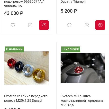
подогревом 96680574A /
Ducati / Triumph
96680573A
5 200 ₽
43 000 ₽
В наличии
В наличии
Evotech-rc Гайка переднего
Evotech-rc Крышка
колеса М25x1,25 Ducati
маслозаливной горловины
M20х2,5